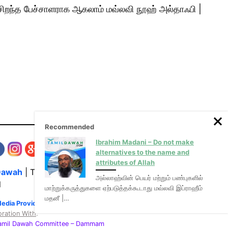
் சிறந்த பேச்சாளராக ஆகலாம் மவ்லவி நூஹ் அல்தாஃபி |
Recommended
Ibrahim Madani – Do not make
alternatives to the name and
attributes of Allah
Dawah
| The Media Hub for Islamic Lectures
அல்லாஹ்வின் பெயர் மற்றும் பண்புகளில்
l
மாற்றுக்கருத்துகளை ஏற்படுத்தக்கூடாது மவ்லவி இப்ராஹீம்
மதனீ |…
Media Provider of video & audio mp3 tamil bayans
oration With
:
Tamil Dawah Committee
– Dammam