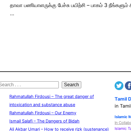
தாவா பணியாளருக்கு பேச்சு பயிற்சி – பாகம் 3 நீங்களும
…
S
Search
e
Rahmatullah Firdousi – The great danger of
Tamil 
a
intoxication and substance abuse
in Tami
Rahmatullah Firdousi – Our Enemy
c
Islamic 
Ismail Salafi – The Dangers of Bidah
In Collab
h
Islamic 
Ali Akbar Umari – How to receive rizk (sustenance)