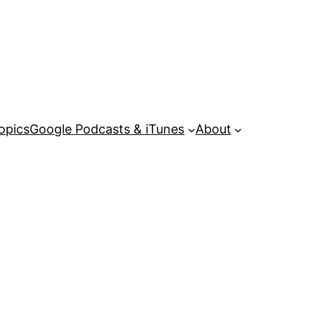
opics
Google Podcasts & iTunes
About