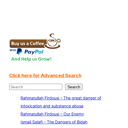
Click here for Advanced Search
S
Search
e
Rahmatullah Firdousi – The great danger of
a
intoxication and substance abuse
r
Rahmatullah Firdousi – Our Enemy
c
Ismail Salafi – The Dangers of Bidah
h