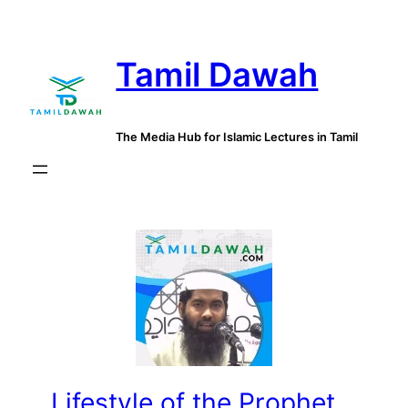
Skip
to
Tamil Dawah
content
The Media Hub for Islamic Lectures in Tamil
Lifestyle of the Prophet