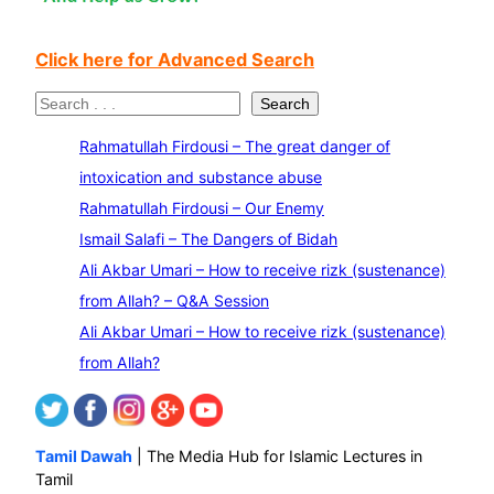
Click here for Advanced Search
S
Search
e
Rahmatullah Firdousi – The great danger of
a
intoxication and substance abuse
r
Rahmatullah Firdousi – Our Enemy
c
Ismail Salafi – The Dangers of Bidah
h
Ali Akbar Umari – How to receive rizk (sustenance)
from Allah? – Q&A Session
Ali Akbar Umari – How to receive rizk (sustenance)
from Allah?
Tamil Dawah
| The Media Hub for Islamic Lectures in
Tamil