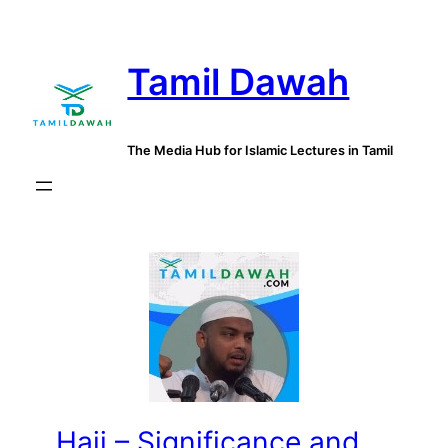
Skip
to
Tamil Dawah
content
The Media Hub for Islamic Lectures in Tamil
Hajj – Significance and