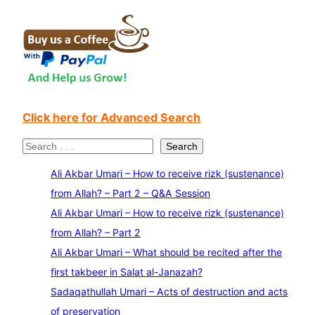
Click here for Advanced Search
S
Search
e
Ali Akbar Umari – How to receive rizk (sustenance)
a
from Allah? – Part 2 – Q&A Session
r
Ali Akbar Umari – How to receive rizk (sustenance)
c
from Allah? – Part 2
h
Ali Akbar Umari – What should be recited after the
first takbeer in Salat al-Janazah?
Sadaqathullah Umari – Acts of destruction and acts
of preservation