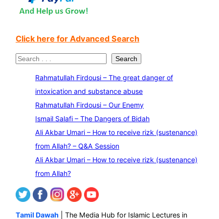
Click here for Advanced Search
S
Search
e
Rahmatullah Firdousi – The great danger of
a
intoxication and substance abuse
r
Rahmatullah Firdousi – Our Enemy
c
Ismail Salafi – The Dangers of Bidah
h
Ali Akbar Umari – How to receive rizk (sustenance)
from Allah? – Q&A Session
Ali Akbar Umari – How to receive rizk (sustenance)
from Allah?
Tamil Dawah
| The Media Hub for Islamic Lectures in