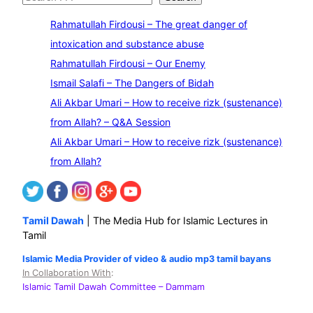
e
Rahmatullah Firdousi – The great danger of
a
intoxication and substance abuse
r
Rahmatullah Firdousi – Our Enemy
c
Ismail Salafi – The Dangers of Bidah
h
Ali Akbar Umari – How to receive rizk (sustenance)
from Allah? – Q&A Session
Ali Akbar Umari – How to receive rizk (sustenance)
from Allah?
Tamil Dawah
| The Media Hub for Islamic Lectures in
Tamil
Islamic Media Provider of video & audio mp3 tamil bayans
In Collaboration With
:
Islamic Tamil Dawah Committee
– Dammam