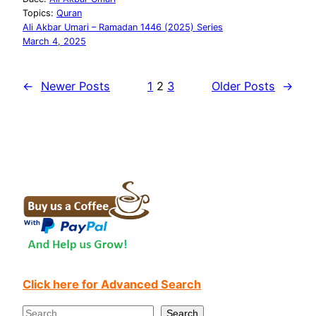
Topics:
Quran
Ali Akbar Umari – Ramadan 1446 (2025) Series
March 4, 2025
←
Newer Posts
1
2
3
Older Posts
→
Click here for Advanced Search
S
Search