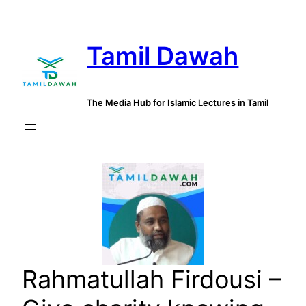
Skip
to
Tamil Dawah
content
The Media Hub for Islamic Lectures in Tamil
Rahmatullah Firdousi –