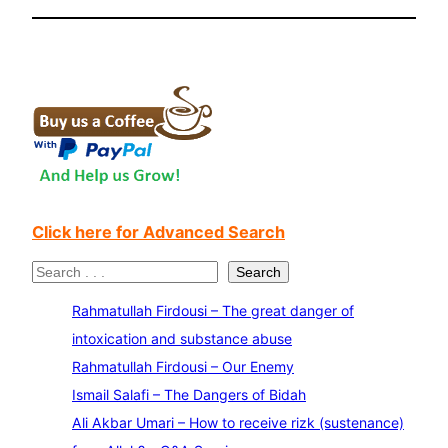
Click here for Advanced Search
S
Search
e
Rahmatullah Firdousi – The great danger of
a
intoxication and substance abuse
r
Rahmatullah Firdousi – Our Enemy
c
Ismail Salafi – The Dangers of Bidah
h
Ali Akbar Umari – How to receive rizk (sustenance)