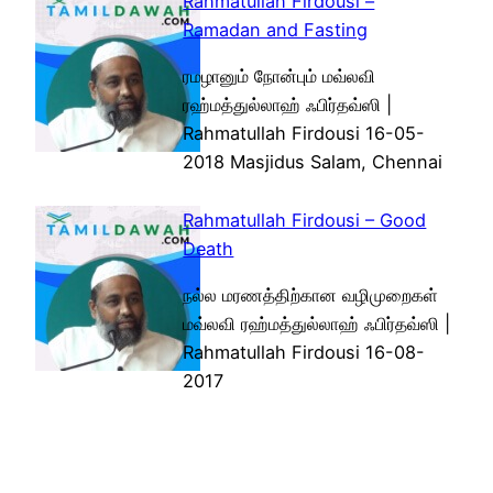
Rahmatullah Firdousi –
Ramadan and Fasting
ரமழானும் நோன்பும் மவ்லவி
ரஹ்மத்துல்லாஹ் ஃபிர்தவ்ஸி |
Rahmatullah Firdousi 16-05-
2018 Masjidus Salam, Chennai
Rahmatullah Firdousi – Good
Death
நல்ல மரணத்திற்கான வழிமுறைகள்
மவ்லவி ரஹ்மத்துல்லாஹ் ஃபிர்தவ்ஸி |
Rahmatullah Firdousi 16-08-
2017