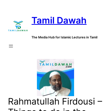
Skip
to
Tamil Dawah
content
The Media Hub for Islamic Lectures in Tamil
Rahmatullah Firdousi –