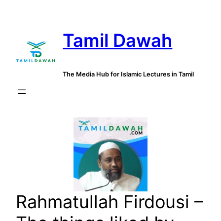
Skip
to
Tamil Dawah
content
The Media Hub for Islamic Lectures in Tamil
Rahmatullah Firdousi –