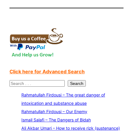
Click here for Advanced Search
S
Search
e
Rahmatullah Firdousi – The great danger of
a
intoxication and substance abuse
r
Rahmatullah Firdousi – Our Enemy
c
Ismail Salafi – The Dangers of Bidah
h
Ali Akbar Umari – How to receive rizk (sustenance)