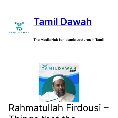
Skip
to
Tamil Dawah
content
The Media Hub for Islamic Lectures in Tamil
Rahmatullah Firdousi –