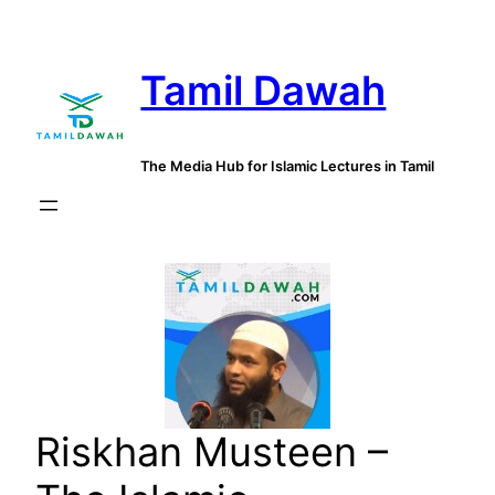
Skip
to
Tamil Dawah
content
The Media Hub for Islamic Lectures in Tamil
Riskhan Musteen –