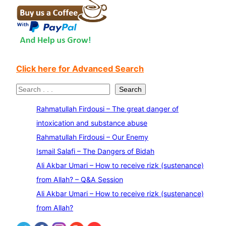
Click here for Advanced Search
S
Search
e
Rahmatullah Firdousi – The great danger of
a
intoxication and substance abuse
r
Rahmatullah Firdousi – Our Enemy
c
Ismail Salafi – The Dangers of Bidah
h
Ali Akbar Umari – How to receive rizk (sustenance)
from Allah? – Q&A Session
Ali Akbar Umari – How to receive rizk (sustenance)
from Allah?