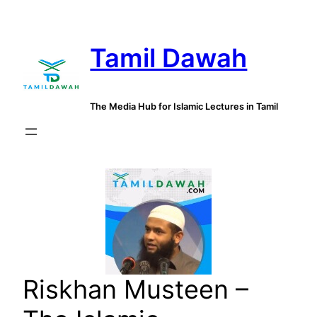
Skip
to
Tamil Dawah
content
The Media Hub for Islamic Lectures in Tamil
Riskhan Musteen –