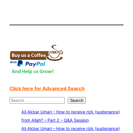
Click here for Advanced Search
S
Search
e
Ali Akbar Umari – How to receive rizk (sustenance)
a
from Allah? – Part 2 – Q&A Session
r
Ali Akbar Umari – How to receive rizk (sustenance)
c