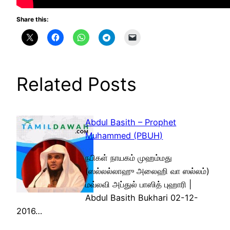
Share this:
Related Posts
Abdul Basith – Prophet
Muhammed (PBUH)
நபிகள் நாயகம் முஹம்மது
(ஸல்லல்லாஹு அலைஹி வா ஸல்லம்)
மவ்லவி அப்துல் பாஸித் புஹாரி |
Abdul Basith Bukhari 02-12-
2016…