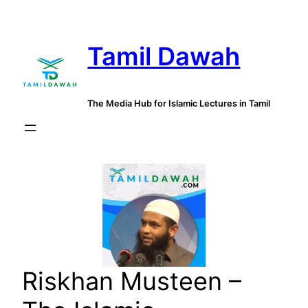
Skip
to
Tamil Dawah
content
The Media Hub for Islamic Lectures in Tamil
Riskhan Musteen –