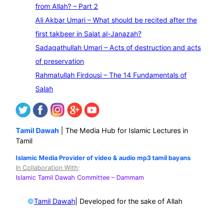
from Allah? – Part 2
h
Ali Akbar Umari – What should be recited after the
first takbeer in Salat al-Janazah?
Sadaqathullah Umari – Acts of destruction and acts
of preservation
Rahmatullah Firdousi – The 14 Fundamentals of
Salah
Tamil Dawah
| The Media Hub for Islamic Lectures in
Tamil
Islamic Media Provider of video & audio mp3 tamil bayans
In Collaboration With
:
Islamic Tamil Dawah Committee
– Dammam
©
| Developed for the sake of Allah
Tamil Dawah