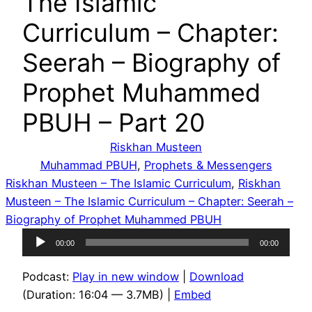
The Islamic
Curriculum – Chapter:
Seerah – Biography of
Prophet Muhammed
PBUH – Part 20
Riskhan Musteen
Muhammad PBUH
, 
Prophets & Messengers
Riskhan Musteen – The Islamic Curriculum
, 
Riskhan
Musteen – The Islamic Curriculum – Chapter: Seerah –
Biography of Prophet Muhammed PBUH
Audio
00:00
00:00
Player
Podcast:
Play in new window
|
Download
(Duration: 16:04 — 3.7MB) |
Embed