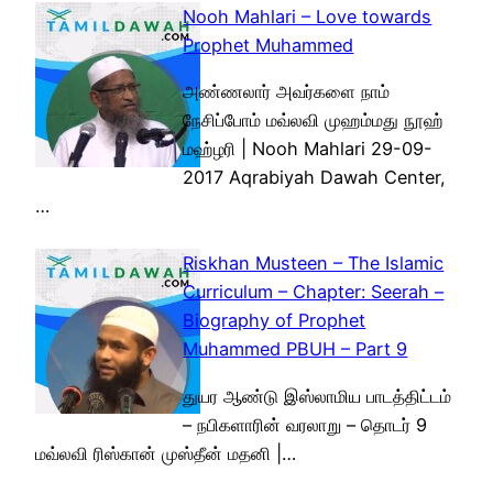
Nooh Mahlari – Love towards
Prophet Muhammed
அண்ணலார் அவர்களை நாம்
நேசிப்போம் மவ்லவி முஹம்மது நூஹ்
மஹ்ழரி | Nooh Mahlari 29-09-
2017 Aqrabiyah Dawah Center,
…
Riskhan Musteen – The Islamic
Curriculum – Chapter: Seerah –
Biography of Prophet
Muhammed PBUH – Part 9
துயர ஆண்டு இஸ்லாமிய பாடத்திட்டம்
– நபிகளாரின் வரலாறு – தொடர் 9
மவ்லவி ரிஸ்கான் முஸ்தீன் மதனி |…