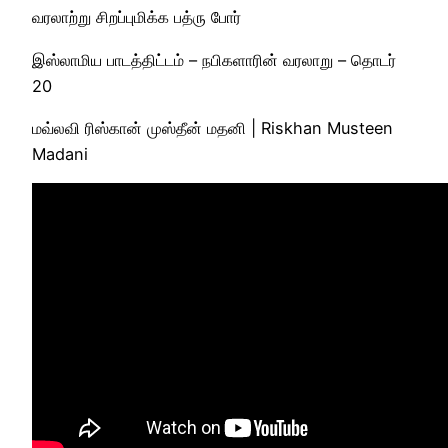
வரலாற்று சிறப்புமிக்க பத்ரு போர்
இஸ்லாமிய பாடத்திட்டம் – நபிகளாரின் வரலாறு – தொடர்
20
மவ்லவி ரிஸ்கான் முஸ்தீன் மதனி | Riskhan Musteen
Madani