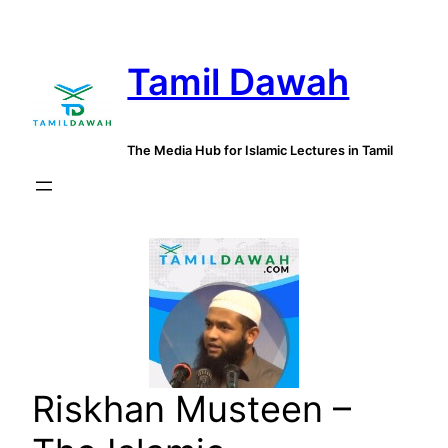
Skip
to
Tamil Dawah
content
The Media Hub for Islamic Lectures in Tamil
Riskhan Musteen –