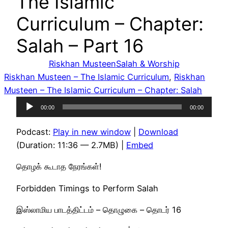
The Islamic
Curriculum – Chapter:
Salah – Part 16
Riskhan Musteen
Salah & Worship
Riskhan Musteen – The Islamic Curriculum
, 
Riskhan
Musteen – The Islamic Curriculum – Chapter: Salah
Audio
00:00
00:00
Player
Podcast:
Play in new window
|
Download
(Duration: 11:36 — 2.7MB) |
Embed
தொழக் கூடாத நேரங்கள்!
Forbidden Timings to Perform Salah
இஸ்லாமிய பாடத்திட்டம் – தொழுகை – தொடர் 16