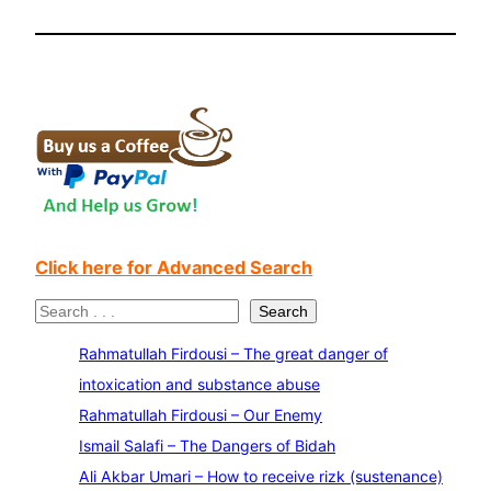
Click here for Advanced Search
S
Search
e
Rahmatullah Firdousi – The great danger of
a
intoxication and substance abuse
r
Rahmatullah Firdousi – Our Enemy
c
Ismail Salafi – The Dangers of Bidah
h
Ali Akbar Umari – How to receive rizk (sustenance)