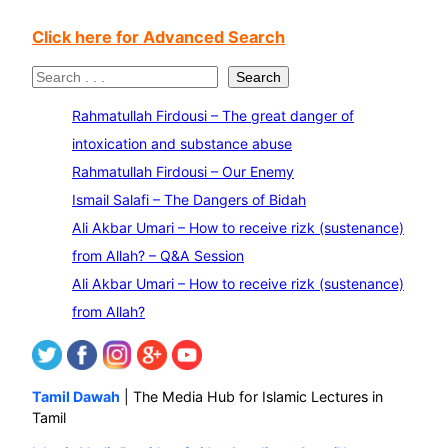
Click here for Advanced Search
S
Search
e
Rahmatullah Firdousi – The great danger of
a
intoxication and substance abuse
r
Rahmatullah Firdousi – Our Enemy
c
Ismail Salafi – The Dangers of Bidah
h
Ali Akbar Umari – How to receive rizk (sustenance)
from Allah? – Q&A Session
Ali Akbar Umari – How to receive rizk (sustenance)
from Allah?
Tamil Dawah
| The Media Hub for Islamic Lectures in
Tamil