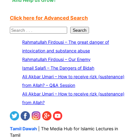
Click here for Advanced Search
S
Search
e
Rahmatullah Firdousi – The great danger of
a
intoxication and substance abuse
r
Rahmatullah Firdousi – Our Enemy
c
Ismail Salafi – The Dangers of Bidah
h
Ali Akbar Umari – How to receive rizk (sustenance)
from Allah? – Q&A Session
Ali Akbar Umari – How to receive rizk (sustenance)
from Allah?
Tamil Dawah
| The Media Hub for Islamic Lectures in
Tamil