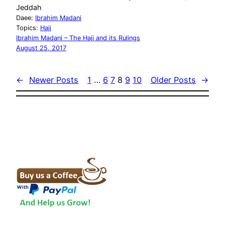
Jeddah
Daee:
Ibrahim Madani
Topics:
Hajj
Ibrahim Madani – The Hajj and its Rulings
August 25, 2017
←
Newer Posts
1
…
6
7
8
9
10
Older Posts
→