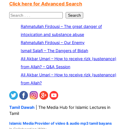
Click here for Advanced Search
S
Search
e
Rahmatullah Firdousi – The great danger of
a
intoxication and substance abuse
r
Rahmatullah Firdousi – Our Enemy
c
Ismail Salafi – The Dangers of Bidah
h
Ali Akbar Umari – How to receive rizk (sustenance)
from Allah? – Q&A Session
Ali Akbar Umari – How to receive rizk (sustenance)
from Allah?
Tamil Dawah
| The Media Hub for Islamic Lectures in
Tamil
Islamic Media Provider of video & audio mp3 tamil bayans