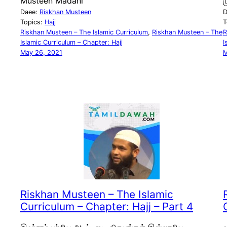
Musteen Madani
ம
Daee:
Riskhan Musteen
D
Topics:
Hajj
T
Riskhan Musteen – The Islamic Curriculum
, 
Riskhan Musteen – The
R
Islamic Curriculum – Chapter: Hajj
I
May 26, 2021
M
Riskhan Musteen – The Islamic
Curriculum – Chapter: Hajj – Part 4