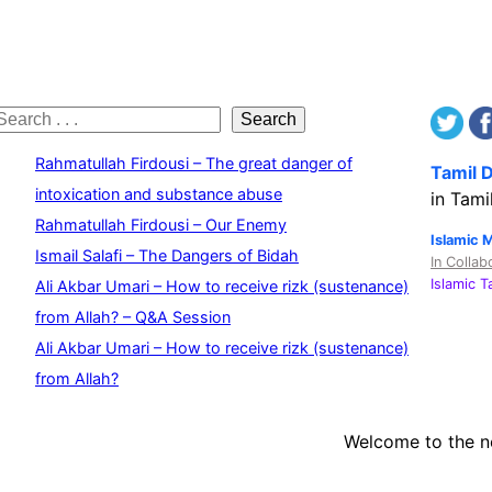
S
Search
e
Rahmatullah Firdousi – The great danger of
Tamil 
a
intoxication and substance abuse
in Tami
Rahmatullah Firdousi – Our Enemy
c
Islamic 
Ismail Salafi – The Dangers of Bidah
In Collab
h
Islamic 
Ali Akbar Umari – How to receive rizk (sustenance)
from Allah? – Q&A Session
Ali Akbar Umari – How to receive rizk (sustenance)
from Allah?
Welcome to the 