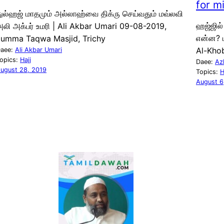
for m
ுல்ஹஜ் மாதமும் அல்லாஹ்வை திக்ரு செய்வதும் மவ்லவி
ஹஜ்ஜில்
லி அக்பர் உமரி | Ali Akbar Umari 09-08-2019,
என்ன? ம
Jumma Taqwa Masjid, Trichy
Al-Kho
aee:
Ali Akbar Umari
opics:
Hajj
Daee:
Az
ugust 28, 2019
Topics:
H
August 6