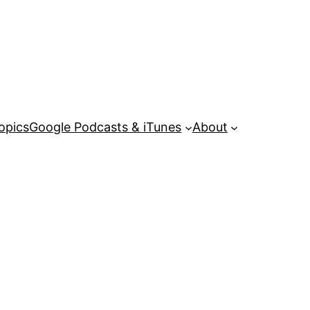
opics
Google Podcasts & iTunes
About