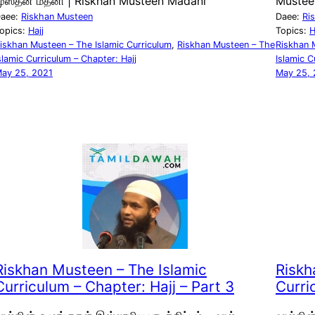
ுஸ்தீன் மதனி | Riskhan Musteen Madani
Mustee
aee:
Riskhan Musteen
Daee:
Ri
opics:
Hajj
Topics:
H
iskhan Musteen – The Islamic Curriculum
, 
Riskhan Musteen – The
Riskhan 
slamic Curriculum – Chapter: Hajj
Islamic C
ay 25, 2021
May 25, 
Riskhan Musteen – The Islamic
Riskh
Curriculum – Chapter: Hajj – Part 3
Curri