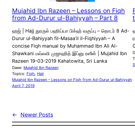
Mujahid Ibn Razeen – Lessons on Fiqh
from Ad-Durur ul-Bahiyyah – Part 8
ஹஜ் | Hajj துரருல் பஹிய்யா பிக்ஹ் வகுப்பு – தொடர் 8 Ad-
ஹ
Durur ul-Bahiyyah fil-Masaa’il il-Fiqhiyyah – A
ர
concise Fiqh manual by Muhammad Ibn Ali Al-
Shawkani மவ்லவி முஜாஹித் இப்னு ரஸீன் | Mujahid Ibn
D
T
Razeen 19-03-2019 Kahatowita, Sri Lanka
S
Daee:
Mujahid Ibn Razeen
Topics:
Fiqh
, 
Hajj
Mujahid Ibn Razeen – Lessons on Fiqh from Ad-Durur ul-Bahiyyah
April 7, 2019
←
Newer Posts