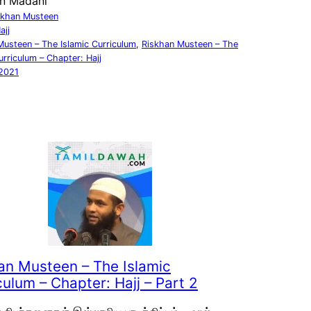
n Madani
skhan Musteen
ajj
Musteen – The Islamic Curriculum
, 
Riskhan Musteen – The
urriculum – Chapter: Hajj
2021
an Musteen – The Islamic
culum – Chapter: Hajj – Part 2