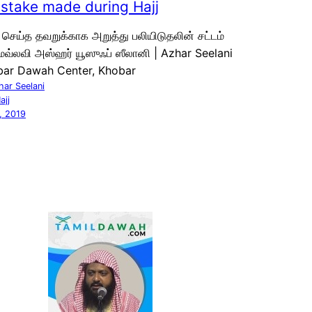
istake made during Hajj
 செய்த தவறுக்காக அறுத்து பலியிடுதலின் சட்டம்
வ்லவி அஸ்ஹர் யூஸுஃப் ஸீலானி | Azhar Seelani
bar Dawah Center, Khobar
har Seelani
ajj
, 2019