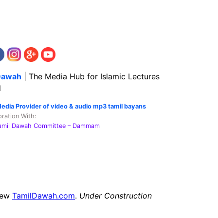
Dawah
| The Media Hub for Islamic Lectures
l
Media Provider of video & audio mp3 tamil bayans
oration With
:
Tamil Dawah Committee
– Dammam
new
TamilDawah.com
.
Under Construction