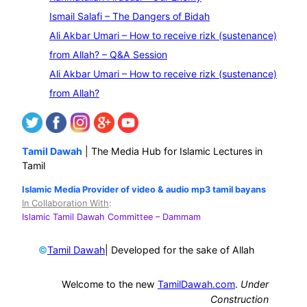
c
Ismail Salafi – The Dangers of Bidah
h
Ali Akbar Umari – How to receive rizk (sustenance)
from Allah? – Q&A Session
Ali Akbar Umari – How to receive rizk (sustenance)
from Allah?
Tamil Dawah
| The Media Hub for Islamic Lectures in
Tamil
Islamic Media Provider of video & audio mp3 tamil bayans
In Collaboration With
:
Islamic Tamil Dawah Committee
– Dammam
©
| Developed for the sake of Allah
Tamil Dawah
Welcome to the new
TamilDawah.com
.
Under
Construction