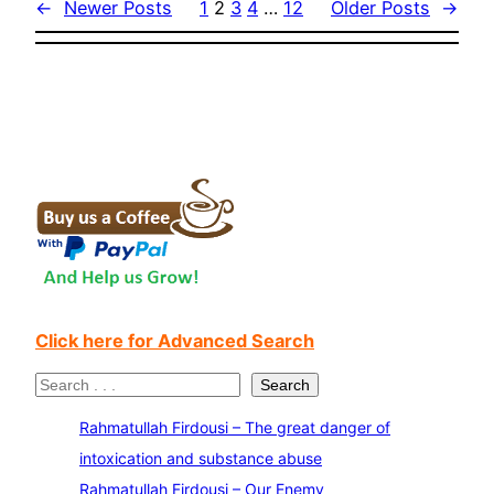
←
Newer Posts
1
2
3
4
…
12
Older Posts
→
Click here for Advanced Search
S
Search
e
Rahmatullah Firdousi – The great danger of
a
intoxication and substance abuse
r
Rahmatullah Firdousi – Our Enemy