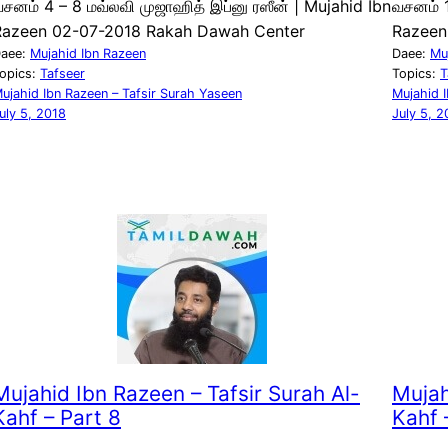
சனம் 4 – 8 மவ்லவி முஜாஹித் இப்னு ரஸீன் | Mujahid Ibn
வசனம் 1
Razeen 02-07-2018 Rakah Dawah Center
Razeen
aee:
Mujahid Ibn Razeen
Daee:
Mu
opics:
Tafseer
Topics:
T
ujahid Ibn Razeen – Tafsir Surah Yaseen
Mujahid 
uly 5, 2018
July 5, 2
Mujahid Ibn Razeen – Tafsir Surah Al-
Mujah
Kahf – Part 8
Kahf 