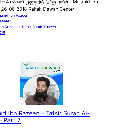
 – 4 மவ்லவி முஜாஹித் இப்னு ரஸீன் | Mujahid Ibn
 26-06-2018 Rakah Dawah Center
jahid Ibn Razeen
afseer
Ibn Razeen – Tafsir Surah Yaseen
018
id Ibn Razeen – Tafsir Surah Al-
– Part 7