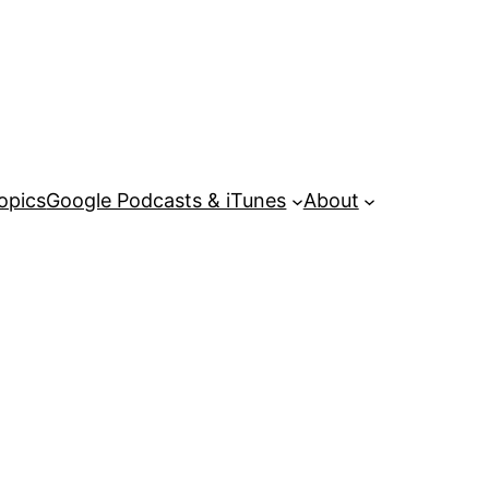
opics
Google Podcasts & iTunes
About