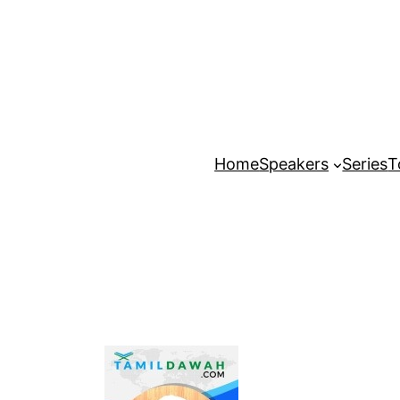
Home
Speakers
Series
T