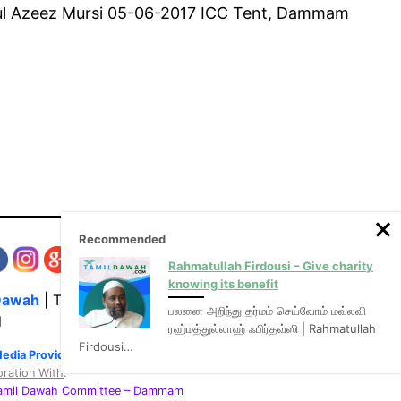
Abdul Azeez Mursi 05-06-2017 ICC Tent, Dammam
Recommended
Rahmatullah Firdousi – Give charity
knowing its benefit
Dawah
| The Media Hub for Islamic Lectures
பலனை அறிந்து தர்மம் செய்வோம் மவ்லவி
l
ரஹ்மத்துல்லாஹ் ஃபிர்தவ்ஸி | Rahmatullah
Firdousi…
Media Provider of video & audio mp3 tamil bayans
oration With
:
Tamil Dawah Committee
– Dammam