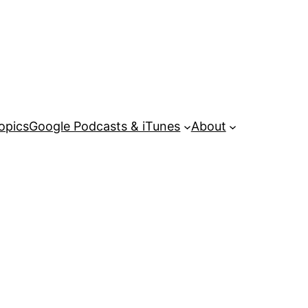
opics
Google Podcasts & iTunes
About