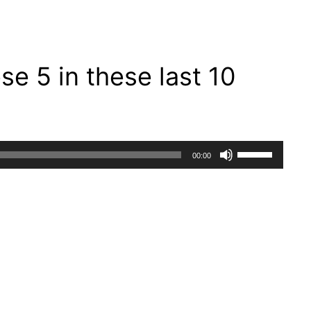
se 5 in these last 10
Use
00:00
Up/Down
Arrow
keys
to
increase
or
decrease
volume.