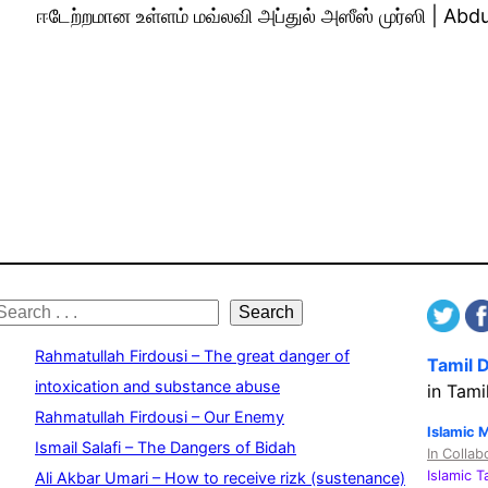
ஈடேற்றமான உள்ளம் மவ்லவி அப்துல் அஸீஸ் முர்ஸி | 
S
Search
e
Rahmatullah Firdousi – The great danger of
Tamil 
a
intoxication and substance abuse
in Tami
Rahmatullah Firdousi – Our Enemy
c
Islamic 
Ismail Salafi – The Dangers of Bidah
In Collab
h
Islamic 
Ali Akbar Umari – How to receive rizk (sustenance)