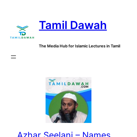
Skip
to
Tamil Dawah
content
The Media Hub for Islamic Lectures in Tamil
Azhar Seelani – Names