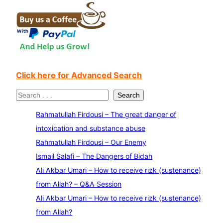
Click here for Advanced Search
S
Search
e
Rahmatullah Firdousi – The great danger of
a
intoxication and substance abuse
r
Rahmatullah Firdousi – Our Enemy
c
Ismail Salafi – The Dangers of Bidah
h
Ali Akbar Umari – How to receive rizk (sustenance)
from Allah? – Q&A Session
Ali Akbar Umari – How to receive rizk (sustenance)
from Allah?