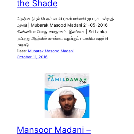
the Shade
அர்ஷின் நிழல் பெரும் வாலிபர்கள் மவ்லவி முபாரக் மஸ்வூத்
மதனி | Mubarak Masood Madani 21-05-2016
கிண்ணியா பொது மைதானம், இலங்கை | Sri Lanka
றாபிதது அஹ்லிஸ் ஸுன்னா வழங்கும் ஈமானிய எழுச்சி
மாநாடு
Daee:
Mubarak Masood Madani
October 11, 2016
Mansoor Madani –