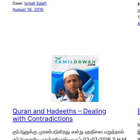
Daee:
Ismail Salafi
August 16, 2016
D
T
A
Quran and Hadeeths – Dealing
with Contradictions
குர்ஆனுக்கு முரண்படுகிறது என்று ஹதீஸை மறுத்தால்
இ
குர்ஆனையே மறுக்கவேண்டிவரும் 02-07-2016 S.H.M.