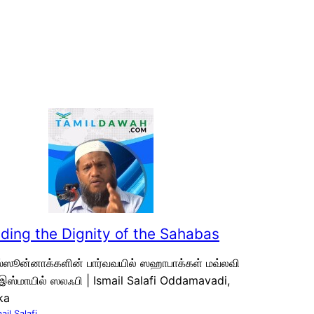
ding the Dignity of the Sahabas
்ஸூன்னாக்களின் பார்வவயில் ஸஹாபாக்கள் மவ்லவி
இஸ்மாயில் ஸலஃபி | Ismail Salafi Oddamavadi,
ka
ail Salafi