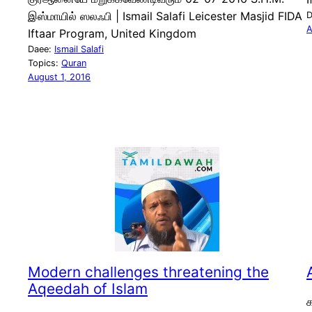
இஸ்மாயில் ஸலஃபி | Ismail Salafi Leicester Masjid FIDA
D
A
Iftaar Program, United Kingdom
Daee:
Ismail Salafi
Topics:
Quran
August 1, 2016
Modern challenges threatening the
Aqeedah of Islam
க