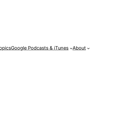
opics
Google Podcasts & iTunes
About