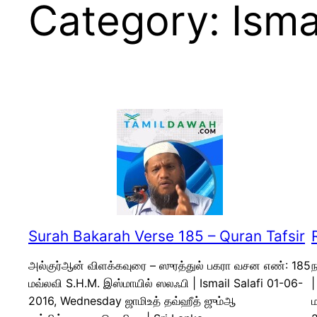
Category:
Isma
Surah Bakarah Verse 185 – Quran Tafsir
அல்குர்ஆன் விளக்கவுரை – ஸுரத்துல் பகரா வசன எண்: 185
ந
மவ்லவி S.H.M. இஸ்மாயில் ஸலஃபி | Ismail Salafi 01-06-
2016, Wednesday ஜாமிஉத் தவ்ஹீத் ஜும்ஆ
ம