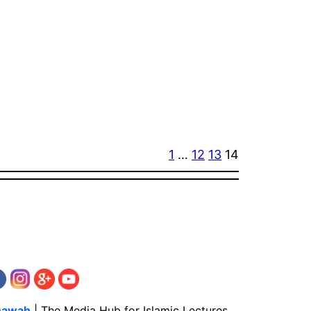
1
…
12
13
14
Dawah
| The Media Hub for Islamic Lectures